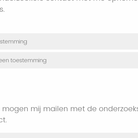
s.
oestemming
 geen toestemming
 mogen mij mailen met de onderzoeks
t.