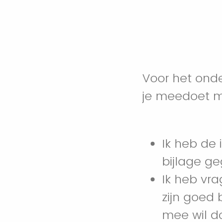
Voor het ond
je meedoet me
Ik heb de
bijlage g
Ik heb vra
zijn goed 
mee wil d