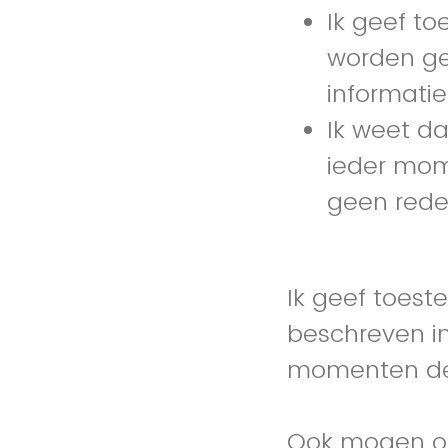
Ik geef t
worden ge
informati
Ik weet da
ieder mom
geen rede
Ik geef toes
beschreven in
momenten de v
Ook mogen on