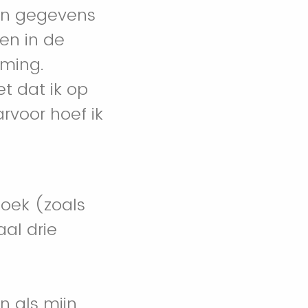
jn gegevens
en in de
rming.
et dat ik op
rvoor hoef ik
oek (zoals
al drie
 als mijn